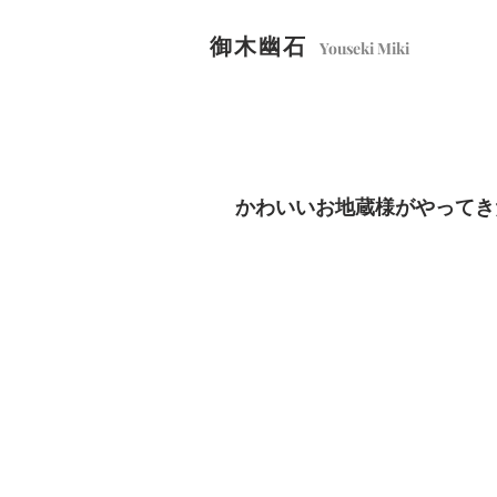
御木幽石
Youseki Miki
かわいいお地蔵様がやってき